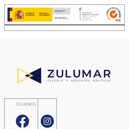
SÍGUENOS
..........
.......