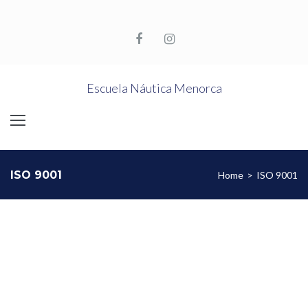
Skip
to
content
Facebook
Instagram
Escuela Náutica Menorca
ISO 9001
Home
>
ISO 9001
ISO
9001