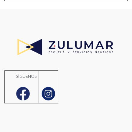
SÍGUENOS
..........
.......