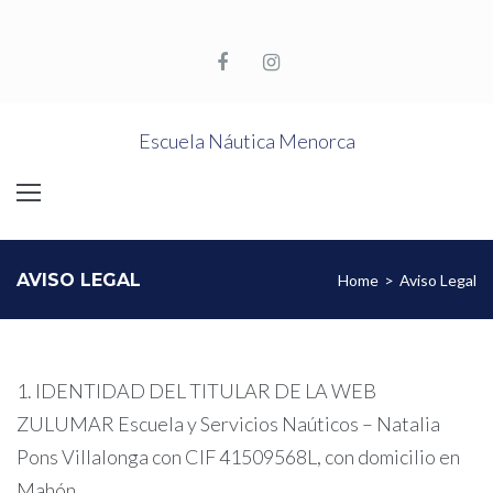
Skip
to
content
Facebook
Instagram
Escuela Náutica Menorca
AVISO LEGAL
Home
>
Aviso Legal
Aviso
1. IDENTIDAD DEL TITULAR DE LA WEB
ZULUMAR Escuela y Servicios Naúticos – Natalia
Legal
Pons Villalonga con CIF 41509568L, con domicilio en
Mahón