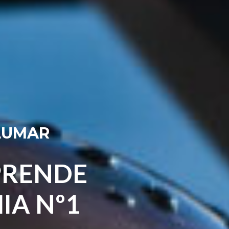
L
U
M
A
R
P
R
E
N
D
E
M
I
A
N
º
1