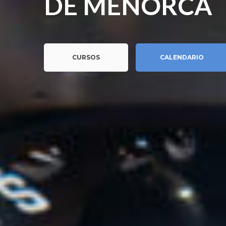
D
E
M
E
N
O
R
C
A
CURSOS
CALENDARIO