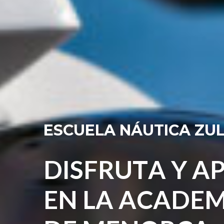
E
S
C
U
E
L
A
N
Á
U
T
I
C
A
Z
U
D
I
S
F
R
U
T
A
Y
A
E
N
L
A
A
C
A
D
E